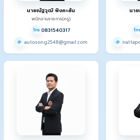
นายณัฐวุฒิ พิงคะสัน
นาย
พนักงานราชการ(ครู)
0831540317
โทร
โท
autosong2548@gmail.com
nattap
@
@