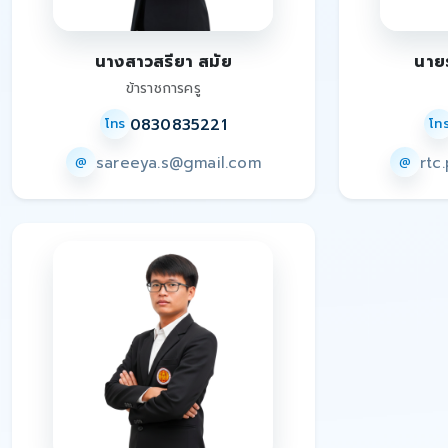
นางสาวสรียา สมัย
นาย
ข้าราชการครู
0830835221
โทร
โท
sareeya.s@gmail.com
rtc
@
@