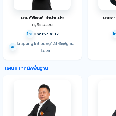
นายกิติพงศ์ คำปาแฝง
นางสา
ครูพิเศษสอน
0661529897
โทร
โ
kitipong.kitipong12345@gmai
@
l.com
แผนก เทคนิคพื้นฐาน