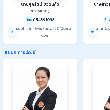
นายศุภรัตน์ ขวดแก้ว
นางสาว
ข้าราชการครู
054591038
โทร
โท
suphratnkhwdkaew270@gma
athitt
@
@
il.com
แผนก การบัญชี