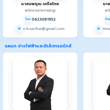
นายนพคุณ เครือไทย
นาย
พนักงานราชการ(ครู)
พน
0623081952
โทร
โท
n.kruethai@gmail.com
mos
@
@
แผนก ช่างไฟฟ้าและอิเล็กทรอนิกส์