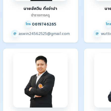
นายอัศวิน กิ่งจำปา
นาย
ข้าราชการครู
0619746265
โทร
โท
aswin24562525@gmail.com
wutt
@
@