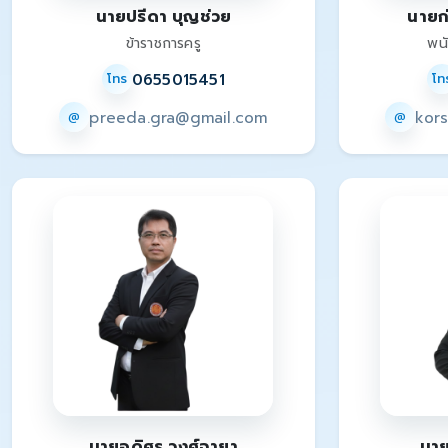
นายปรีดา บุญช่วย
นายก่
ข้าราชการครู
พน
0655015451
โทร
โท
preeda.gra@gmail.com
kor
@
@
นายอดิศร วงศ์ฉายา
นาย