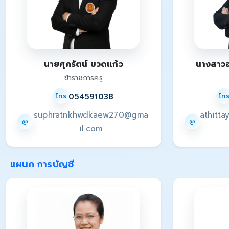
นายศุภรัตน์ ขวดแก้ว
นางสาว
ข้าราชการครู
054591038
โทร
โท
suphratnkhwdkaew270@gma
athitt
@
@
il.com
แผนก การบัญชี