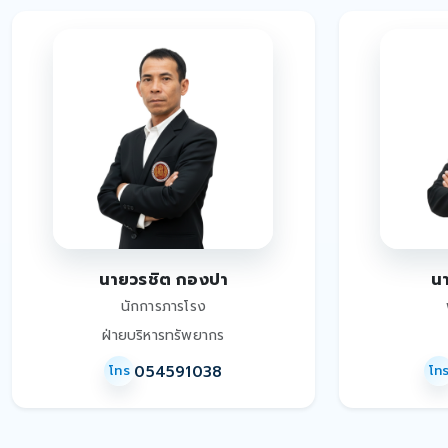
นายวรชิต กองปา
น
นักการภารโรง
ฝ่ายบริหารทรัพยากร
054591038
โทร
โท