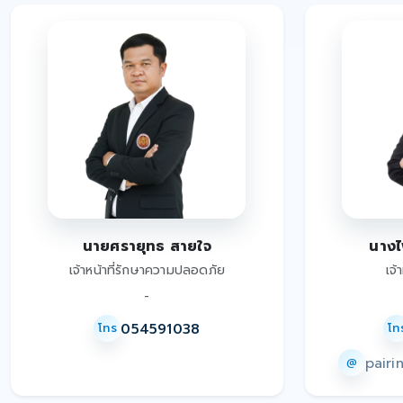
นายศรายุทธ สายใจ
นางไ
เจ้าหน้าที่รักษาความปลอดภัย
เจ้
-
054591038
โทร
โท
pair
@