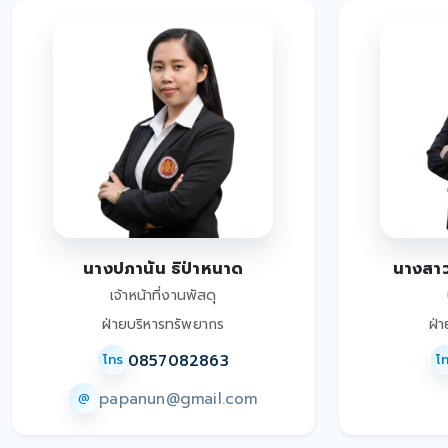
นางปภานัน ธิป่าหนาด
นางสาว
เจ้าหน้าที่งานพัสดุ
ฝ่ายบริหารทรัพยากร
ฝ่
0857082863
โทร
โ
papanun@gmail.com
@