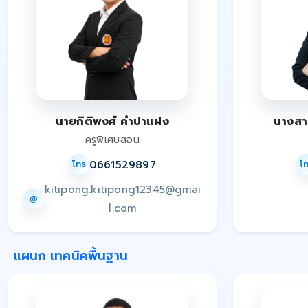
นายกิติพงศ์ คำปาแฝง
นางสา
ครูพิเศษสอน
0661529897
โทร
โ
kitipong.kitipong12345@gmai
@
l.com
แผนก เทคนิคพื้นฐาน