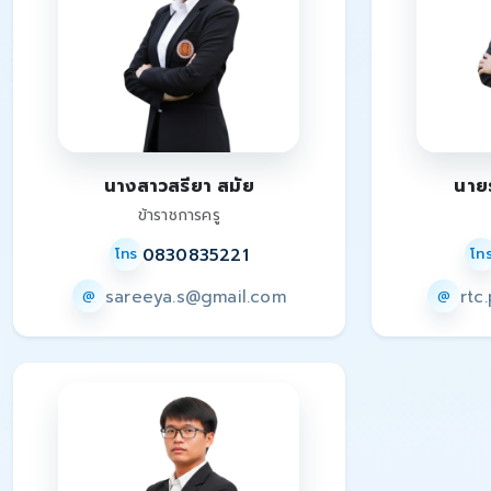
นางสาวสรียา สมัย
นาย
ข้าราชการครู
0830835221
โทร
โท
sareeya.s@gmail.com
rtc
@
@