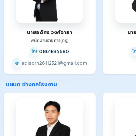
นายอดิศร วงศ์ฉายา
นาย
พนักงานราชการ(ครู)
0861835680
โทร
โ
adisorn26112521@gmail.com
@
แผนก ช่างกลโรงงาน