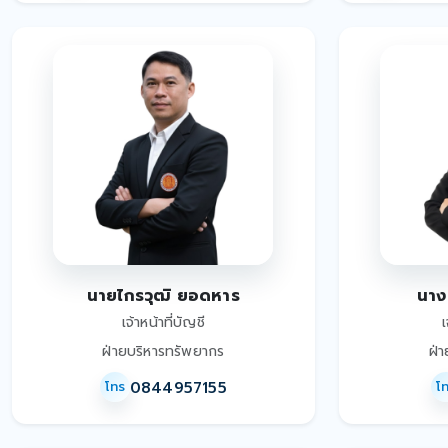
นายไกรวุฒิ ยอดหาร
นาง
เจ้าหน้าที่บัญชี
เ
ฝ่ายบริหารทรัพยากร
ฝ่
0844957155
โทร
โ