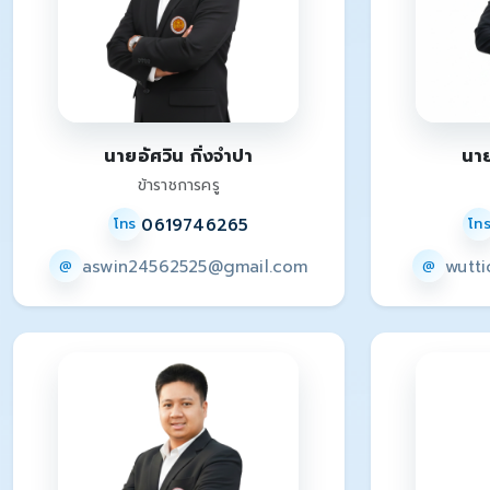
นายอัศวิน กิ่งจำปา
นาย
ข้าราชการครู
0619746265
โทร
โท
aswin24562525@gmail.com
wutt
@
@