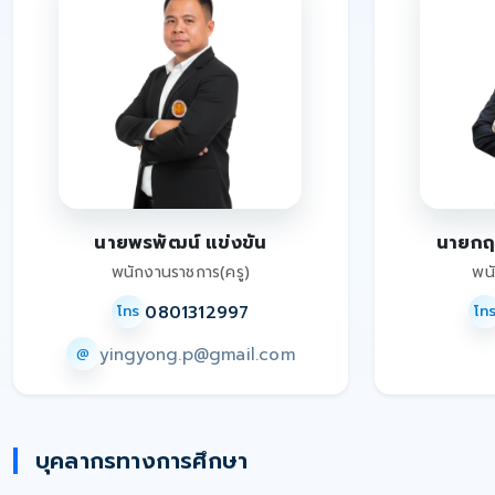
นายพรพัฒน์ แข่งขัน
นายกฤษ
พนักงานราชการ(ครู)
พน
0801312997
โทร
โท
yingyong.p@gmail.com
@
บุคลากรทางการศึกษา