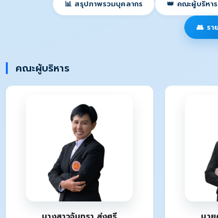
📊 สรุปภาพรวมบุคลากร
👑 คณะผู้บริหาร
👥 ราย
คณะผู้บริหาร
นางสาวจันทรา ส่งศรี
นายศ