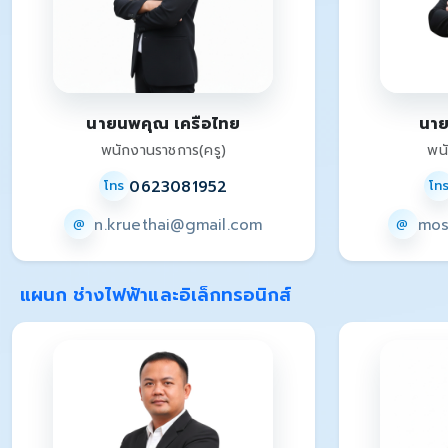
นายนพคุณ เครือไทย
นาย
พนักงานราชการ(ครู)
พน
0623081952
โทร
โท
n.kruethai@gmail.com
mos
@
@
แผนก ช่างไฟฟ้าและอิเล็กทรอนิกส์