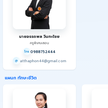
นายอรรถพล วินทะไชย
ครูพิเศษสอน
0988752444
โทร
atthaphon44@gmail.com
@
แผนก ทักษะชีวิต