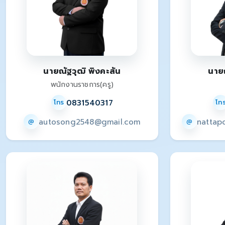
นายณัฐวุฒิ พิงคะสัน
นาย
พนักงานราชการ(ครู)
0831540317
โทร
โท
autosong2548@gmail.com
nattap
@
@