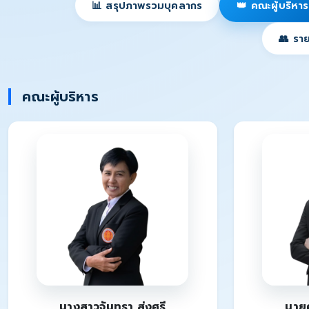
📊 สรุปภาพรวมบุคลากร
👑 คณะผู้บริหาร
👥 ราย
คณะผู้บริหาร
นางสาวจันทรา ส่งศรี
นายศ